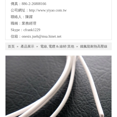
傳真：886-2-26808166
公司網址：
http://www.yiyao.com.tw
聯絡人：陳躍
職稱：業務經理
Skype：cfrank1229
信箱：
onesix.jueh@msa.hinet.net
首頁
»
產品展示
»
電線, 電纜 & 線材/其他
»
鐵氟龍耐熱高壓線