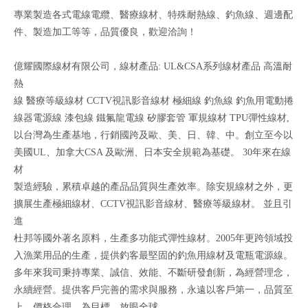
專業製造各式電線電纜、醫療線材、特殊耐熱線、釣魚線、週邊配
件、製造加工等等，品質優良，歡迎洽詢！
億耀國際線材有限公司，線材產品: UL&CSA系列線材產品 高溫耐
熱
線 醫療等級線材 CCTV視訊影音線材 極細線 釣魚線 釣魚用電動捲
線器電源線 漆包線 鐵氟龍電線 矽膠套管 軍規線材 TPU彈性線材,
以台灣為生產基地，行銷國跨及歐、美、日、韓、中。創立至今以
美國UL、加拿大CSA 及歐洲、日本安全規範為基礎。 30年來在線
材
製造經驗，累積卓越的產品品質與生產效率。除安規線材之外，更
擴展生產極細線材、CCTV視訊影音線材、醫療等級線材。 並且引
進
杜邦等國外著名原料，生產多功能式彈性線材。2005年更跨領域投
入漁業用品的生產，提供釣客最堅固的釣魚用線材及電瓶電源線。
多年來我司秉持專業、誠信、效能、不斷研發創新，為經營理念，
永續經營。提供客戶完善的需求與服務，永遠以客戶第一，品質至
上，價格合理，為目標，放眼全球。