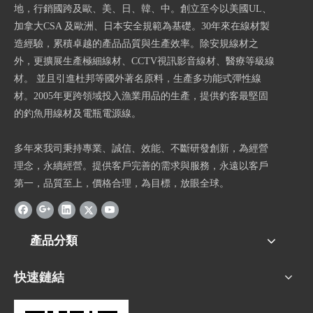
地，行銷國跨及歐、美、日、韓、中。創立至今以美國UL、
加拿大CSA 及歐洲、日本安全規範為基礎。30年來在線材製
造經驗，累積卓越的產品品質與生產效率。除安規線材之
外，更擴展生產極細線材、CCTV視訊影音線材、醫療等級線
材。 並且引進杜邦等國外著名原料，生產多功能式彈性線
材。2005年更跨領域投入漁業用品的生產，提供釣客最堅固
的釣魚用線材及電瓶電源線。
多年來我司秉持專業、誠信、效能、不斷研發創新，為經營
理念，永續經營。提供客戶完善的需求與服務，永遠以客戶
第一，品質至上，價格合理，為目標，放眼全球。
產品分類
快速鏈結