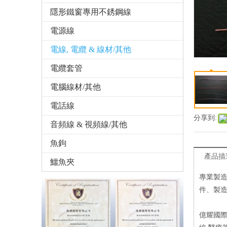
隱形鐵窗專用不銹鋼線
電源線
電線, 電纜 & 線材/其他
電纜套管
電腦線材/其他
電話線
分享到:
音頻線 & 視頻線/其他
魚鉤
產品描
鱷魚夾
專業製
件、製
億耀國際