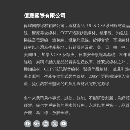
億耀國際有限公司
億耀國際線材有限公司，線材產品: UL & CSA系列線材產
線、醫療等級線材、CCTV視訊影音線材、極細線、釣魚線
捲線器電源線、漆包線、鐵氟龍電線、矽膠套管、軍規線材、
線材以台灣為生產基地，行銷國跨及歐、美、日、韓、中。
美國UL、加拿大CSA 及歐洲、日本安全規範為基礎。30年
經驗，累積卓越的產品品質與生產效率。除安規線材之外，
極細線材、CCTV視訊影音線材、醫療等級線材。 並且引
著名原料，生產多功能式彈性線材。2005年更跨領域投入
產，提供釣客最堅固的釣魚用線材及電瓶電源線。
多年來我司秉持專業、誠信、效能、不斷研發創新，為經營
經營。提供客戶完善的需求與服務，永遠以客戶第一，品質
合理，為目標，放眼全球。