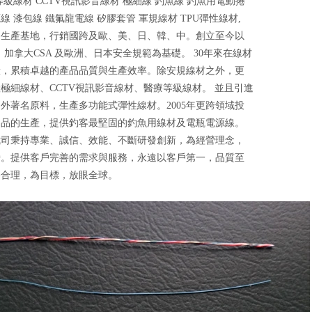
等級線材 CCTV視訊影音線材 極細線 釣魚線 釣魚用電動捲
線 漆包線 鐵氟龍電線 矽膠套管 軍規線材 TPU彈性線材,
為生產基地，行銷國跨及歐、美、日、韓、中。創立至今以
、加拿大CSA 及歐洲、日本安全規範為基礎。 30年來在線材
驗，累積卓越的產品品質與生產效率。除安規線材之外，更
極細線材、CCTV視訊影音線材、醫療等級線材。 並且引進
外著名原料，生產多功能式彈性線材。2005年更跨領域投
用品的生產，提供釣客最堅固的釣魚用線材及電瓶電源線。
我司秉持專業、誠信、效能、不斷研發創新，為經營理念，
營。提供客戶完善的需求與服務，永遠以客戶第一，品質至
格合理，為目標，放眼全球。