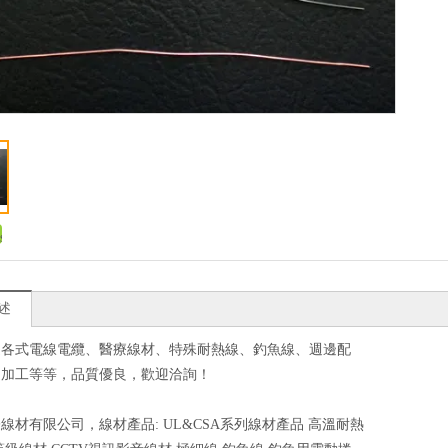
述
造各式電線電纜、醫療線材、特殊耐熱線、釣魚線、週邊配
造加工等等，品質優良，歡迎洽詢！
線材有限公司，線材產品: UL&CSA系列線材產品 高溫耐熱