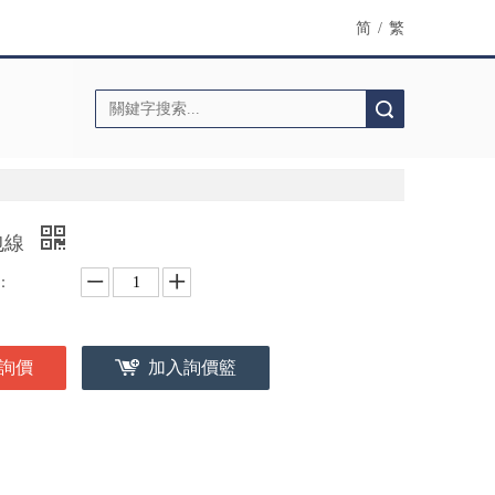
简
/
繁
搜索
包線
：
詢價
加入詢價籃