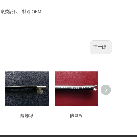
原廠委託代工製造 OEM
下一條:
隔離線
防鼠線
TPU彈性線