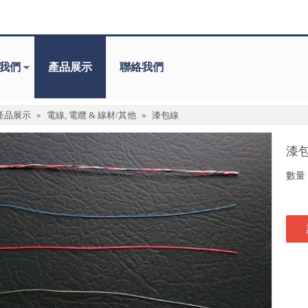
我們
產品展示
聯絡我們
產品展示
»
電線, 電纜 & 線材/其他
»
漆包線
漆
數量