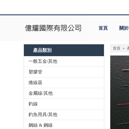
首頁
關於
首頁
»
產品類別
一般五金/其他
塑膠管
捲線器
金屬線/其他
釣線
釣魚用具/其他
鋼絲 & 鋼線