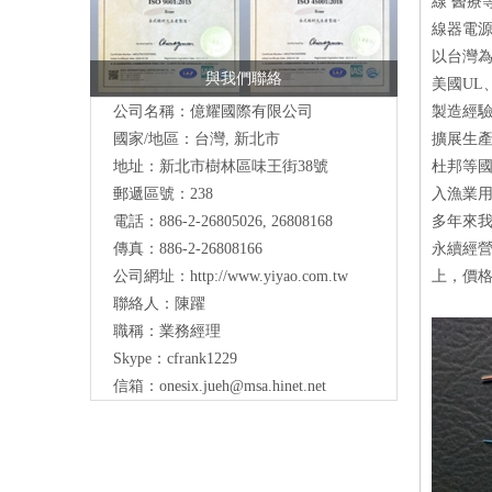
線 醫療
線器電源
以台灣
與我們聯絡
美國UL
公司名稱：億耀國際有限公司
製造經
國家/地區：台灣, 新北市
擴展生產
地址：新北市樹林區味王街38號
杜邦等國
郵遞區號：238
入漁業
電話：886-2-26805026, 26808168
多年來
傳真：886-2-26808166
永續經
公司網址：
http://www.yiyao.com.tw
上，價
聯絡人：陳躍
職稱：業務經理
Skype：cfrank1229
信箱：
onesix.jueh@msa.hinet.net