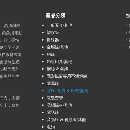
產品分類
一般五金/其他
品、高溫耐熱
塑膠管
、釣魚用電動
捲線器
TPU彈性
金屬線/其他
創立至今以
釣線
來在線材製造
釣魚用具/其他
更擴展生產
鋼絲 & 鋼線
進杜邦等國外
隱形鐵窗專用不銹鋼線
漁業用品的生
電源線
電線, 電纜 & 線材/其他
電纜套管
理念，永續
電腦線材/其他
至上，價格
電話線
音頻線 & 視頻線/其他
魚鉤