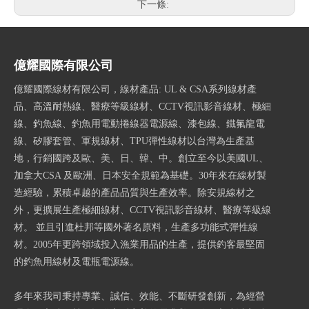
下一條:
億耀國際有限公司
億耀國際線材有限公司，線材產品: UL & CSA系列線材產
品、高溫耐熱線、醫療等級線材、CCTV視訊影音線材、極細
線、釣魚線、釣魚用電動捲線器電源線、漆包線、鐵氟龍電
線、矽膠套管、軍規線材、TPU彈性線材以台灣為生產基
地，行銷國跨及歐、美、日、韓、中。創立至今以美國UL、
加拿大CSA 及歐洲、日本安全規範為基礎。30年來在線材製
造經驗，累積卓越的產品品質與生產效率。除安規線材之
外，更擴展生產極細線材、CCTV視訊影音線材、醫療等級線
材。 並且引進杜邦等國外著名原料，生產多功能式彈性線
材。2005年更跨領域投入漁業用品的生產，提供釣客最堅固
的釣魚用線材及電瓶電源線。
多年來我司秉持專業、誠信、效能、不斷研發創新，為經營