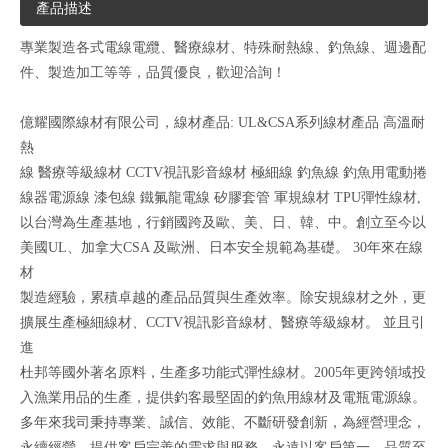
產品描述
專業製造各式電線電纜、醫療線材、特殊耐熱線、釣魚線、週邊配
件、製造加工等等，品質優良，歡迎洽詢！
億耀國際線材有限公司，線材產品: UL&CSA系列線材產品 高溫耐
熱
線 醫療等級線材 CCTV視訊影音線材 極細線 釣魚線 釣魚用電動捲
線器電源線 漆包線 鐵氟龍電線 矽膠套管 軍規線材 TPU彈性線材,
以台灣為生產基地，行銷國跨及歐、美、日、韓、中。創立至今以
美國UL、加拿大CSA 及歐洲、日本安全規範為基礎。 30年來在線
材
製造經驗，累積卓越的產品品質與生產效率。除安規線材之外，更
擴展生產極細線材、CCTV視訊影音線材、醫療等級線材。 並且引
進
杜邦等國外著名原料，生產多功能式彈性線材。2005年更跨領域投
入漁業用品的生產，提供釣客最堅固的釣魚用線材及電瓶電源線。
多年來我司秉持專業、誠信、效能、不斷研發創新，為經營理念，
永續經營。提供客戶完善的需求與服務，永遠以客戶第一，品質至