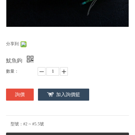
分享到:
魷魚鉤
數量：
詢價
加入詢價籃
型號：
#2 ~ #5.5號